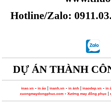
Hotline/Zalo: 0911.0
DỰ ÁN THÀNH CÔ
-
|
-
|
-
inao.vn
in áo
inanh.vn
in ảnh
inaodep.vn
in 
-
|
xuongmaydongphuc.com
Xưởng may đồng phục