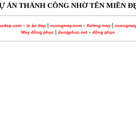
Ự ÁN THÀNH CÔNG NHỜ TÊN MIỀN Đ
-
|
-
|
aodep.com
in áo đẹp
xuongmay.com
Xưởng may
xuongma
|
-
May đồng phục
dongphuc.net
đồng phục