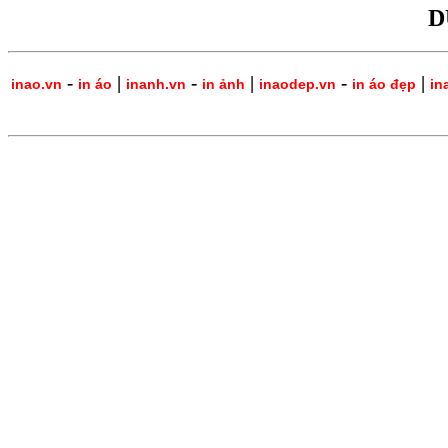
D
-
|
-
|
-
|
inao.vn
in áo
inanh.vn
in ảnh
inaodep.vn
in áo đẹp
in