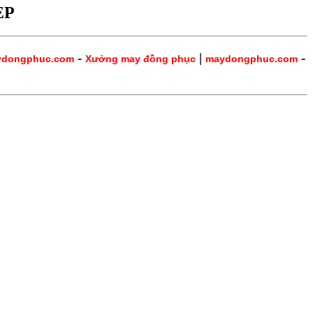
ẸP
-
|
-
ydongphuc.com
Xưởng may đồng phục
maydongphuc.com