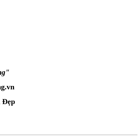
ng"
g.vn
n Đẹp