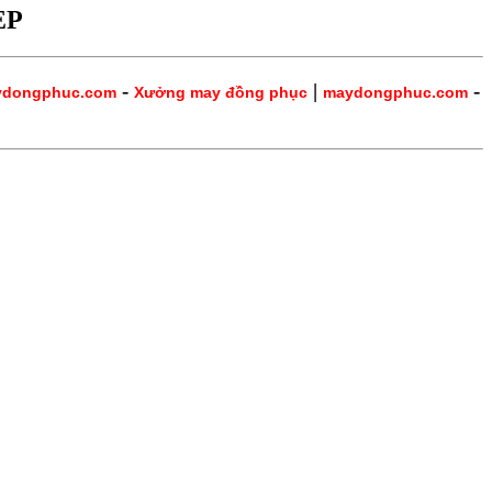
ẸP
-
|
-
ydongphuc.com
Xưởng may đồng phục
maydongphuc.com