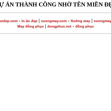
Ự ÁN THÀNH CÔNG NHỜ TÊN MIỀN Đ
-
|
-
|
aodep.com
in áo đẹp
xuongmay.com
Xưởng may
xuongma
|
-
May đồng phục
dongphuc.net
đồng phục