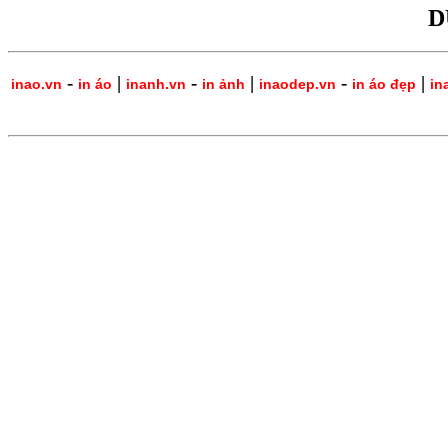
D
-
|
-
|
-
|
inao.vn
in áo
inanh.vn
in ảnh
inaodep.vn
in áo đẹp
in