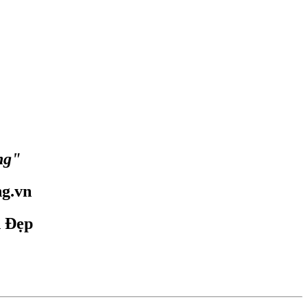
ng"
g.vn
n Đẹp