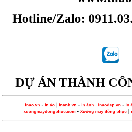
Hotline/Zalo: 0911.0
DỰ ÁN THÀNH CÔ
-
|
-
|
-
inao.vn
in áo
inanh.vn
in ảnh
inaodep.vn
in 
-
|
xuongmaydongphuc.com
Xưởng may đồng phục