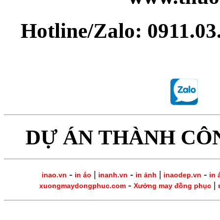
Hotline/Zalo: 0911.0
DỰ ÁN THÀNH CÔ
-
|
-
|
-
inao.vn
in áo
inanh.vn
in ảnh
inaodep.vn
in 
-
|
xuongmaydongphuc.com
Xưởng may đồng phục