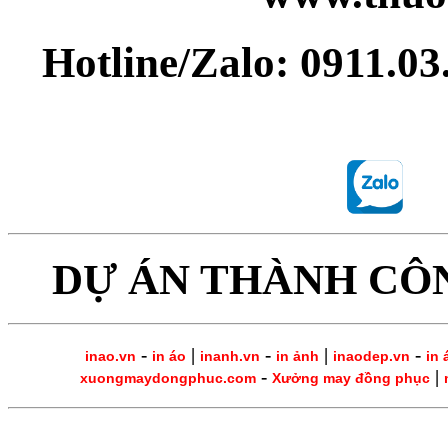
Hotline/Zalo: 0911.0
DỰ ÁN THÀNH CÔ
-
|
-
|
-
inao.vn
in áo
inanh.vn
in ảnh
inaodep.vn
in 
-
|
xuongmaydongphuc.com
Xưởng may đồng phục