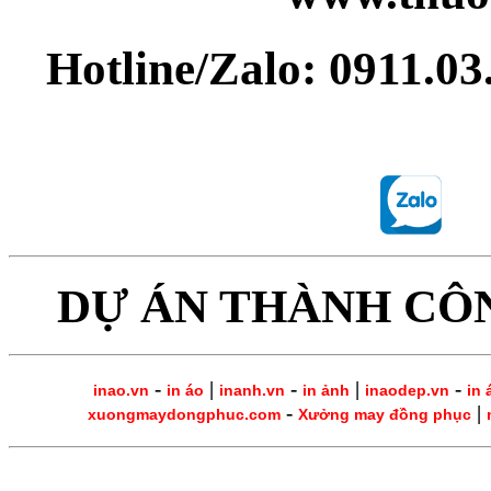
Hotline/Zalo: 0911.0
DỰ ÁN THÀNH CÔ
-
|
-
|
-
inao.vn
in áo
inanh.vn
in ảnh
inaodep.vn
in 
-
|
xuongmaydongphuc.com
Xưởng may đồng phục